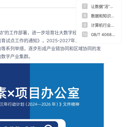
7
让数据“活”起来，杭州市数据集团打造数据要素改革新范式
8
数据和知识双向驱动 让人脑认知规律与人工智能相结合
9
计算机行业点评报告：数据基础设施：数据要素新基座
动”的工作部署，进一步培育壮大数字经济发展动
10
GB/T 40685-2021 信息技术服务 数据资产
试点工作的通知》，2025-2027年，开展数字产
动等系列举措，逐步形成产业链协同和区域协同的发
的数字产业集群。