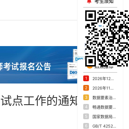
考生须知
扫码关注官方微信
预约考试公开课
热点推荐
1
2026年12月数据资产评估师职业能力水平统一考试报名公告
2
2026年11月大数据会计、数据资产交易师职业能力水平统一考试报名公告
育试点工作的通知》政
3
数据要素治理与市场化交流活动在杭州举办高水平重塑全国数字经济第一城
4
畅通数据要素流通“大动脉”——我省数据产业发展态势新观察
5
国家数据局关于印发《关于推进行业高质量数据集建设行动的实施方案》的通知
6
GB/T 42528-2023 时空大数据技术规范