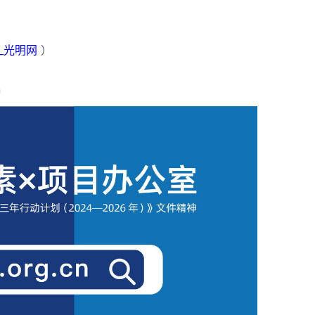
_光明网
）
n