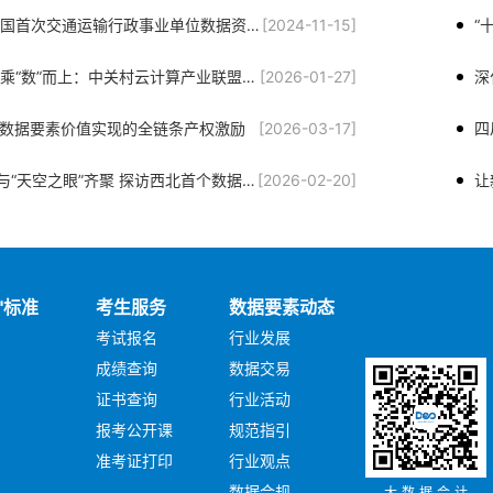
青岛完成全国首次交通运输行政事业单位数据资产运营交易
[2024-11-15]
凝聚共识，乘“数”而上：中关村云计算产业联盟数据要素专委会正式成立
[2026-01-27]
深
| 数据要素价值实现的全链条产权激励
[2026-03-17]
“智慧大脑”与“天空之眼”齐聚 探访西北首个数据要素产业园
[2026-02-20]
让
"标准
考生服务
数据要素动态
考试报名
行业发展
成绩查询
数据交易
证书查询
行业活动
报考公开课
规范指引
准考证打印
行业观点
数据合规
大数据会计