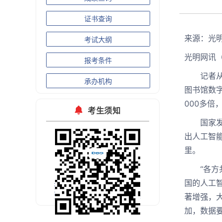
证书查询
来源：光
考试大纲
光明网讯
报考条件
记者从发
承办机构
图书馆数字
000多倍
考生须知
国家发展
出人工智
里。
“各方共
国的人工
扫码关注官方微信
预约考试公开课
著增强，
加，数据