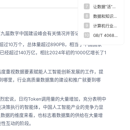
7
让数据“活”起来，杭州市数据集团打造数据要素改革新范式
8
数据和知识双向驱动 让人脑认知规律与人工智能相结合
9
计算机行业点评报告：数据基础设施：数据要素新基座
第九届数字中国建设峰会有关情况并答记者问。
10
GB/T 40685-2021 信息技术服务 数据资产
10万个，总体量超过890PB，相当于中国国家
已经超过140万亿，相比2024年初的1000亿增长了1
度重视数据要素赋能人工智能创新发展的工作，提
动到哪里，行业高质量数据集的建设和推广就要到哪
宏说，日均Token调用量的大量增加，充分表明中
能决策执行的智能体，中国人工智能产业的竞争力显
从数据的维度来看，也标志着数据集的供给在大量增
良性互动的阶段。