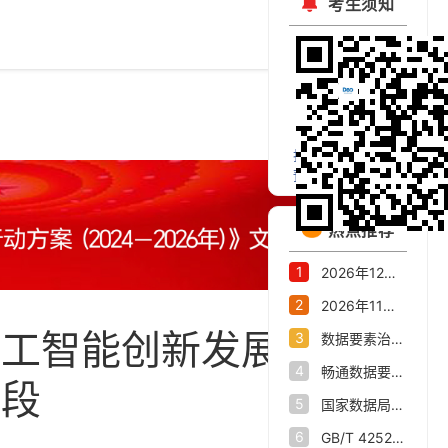
考生须知
扫码关注官方微信
预约考试公开课
热点推荐
1
2026年12月数据资产评估师职业能力水平统一考试报名公告
2
2026年11月大数据会计、数据资产交易师职业能力水平统一考试报名公告
人工智能创新发展进入
3
数据要素治理与市场化交流活动在杭州举办高水平重塑全国数字经济第一城
4
畅通数据要素流通“大动脉”——我省数据产业发展态势新观察
阶段
5
国家数据局关于印发《关于推进行业高质量数据集建设行动的实施方案》的通知
6
GB/T 42528-2023 时空大数据技术规范