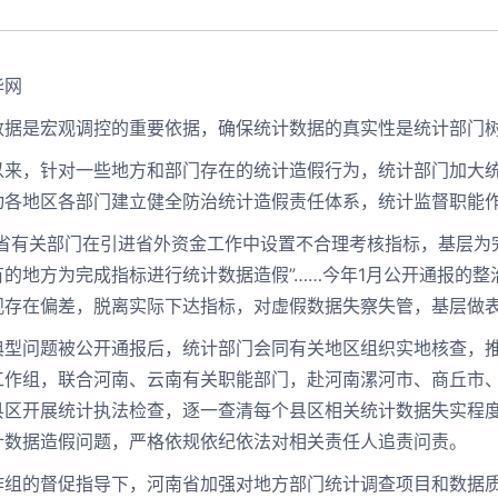
华网
是宏观调控的重要依据，确保统计数据的真实性是统计部门树
，针对一些地方和部门存在的统计造假行为，统计部门加大统
动各地区各部门建立健全防治统计造假责任体系，统计监督职能
有关部门在引进省外资金工作中设置不合理考核指标，基层为完
有的地方为完成指标进行统计数据造假”……今年1月公开通报的
观存在偏差，脱离实际下达指标，对虚假数据失察失管，基层做
问题被公开通报后，统计部门会同有关地区组织实地核查，推
工作组，联合河南、云南有关职能部门，赴河南漯河市、商丘市
县区开展统计执法检查，逐一查清每个县区相关统计数据失实程
计数据造假问题，严格依规依纪依法对相关责任人追责问责。
的督促指导下，河南省加强对地方部门统计调查项目和数据质