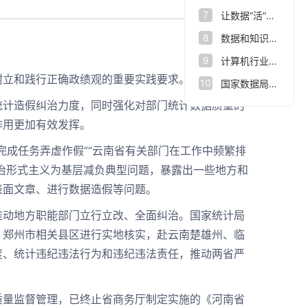
7
让数据“活”起来，杭州市数据集团打造数据要素改革新范式
8
数据和知识双向驱动 让人脑认知规律与人工智能相结合
9
计算机行业点评报告：数据基础设施：数据要素新基座
立和践行正确政绩观的重要实践要求。
10
国家数据局： 正推进数据要素市场化配置改革
计造假纠治力度，同时强化对部门统计数据质量的
作用更加有效发挥。
成任务弄虚作假”“云南省有关部门在工作中频繁排
整治形式主义为基层减负典型问题，暴露出一些地方和
表面文章、进行数据造假等问题。
动地方职能部门立行立改、全面纠治。国家统计局
、郑州市相关县区进行实地核实，赴云南楚雄州、临
度、统计违纪违法行为和违纪违法责任，推动两省严
量监督管理，已终止省商务厅制定实施的《河南省