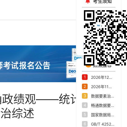
考生须知
扫码关注官方微信
预约考试公开课
热点推荐
1
2026年12月数据资产评估师职业能力水平统一考试报名公告
2
2026年11月大数据会计、数据资产交易师职业能力水平统一考试报名公告
确政绩观——统计部门
3
数据要素治理与市场化交流活动在杭州举办高水平重塑全国数字经济第一城
4
畅通数据要素流通“大动脉”——我省数据产业发展态势新观察
纠治综述
5
国家数据局关于印发《关于推进行业高质量数据集建设行动的实施方案》的通知
6
GB/T 42528-2023 时空大数据技术规范