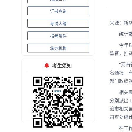
证书查询
来源：新
考试大纲
统计数据
报考条件
今年以来
承办机构
监督，推
“河南省
考生须知
名通报，
部门政绩
相关典型
分别派出
沧市相关
扫码关注官方微信
预约考试公开课
肃查处统
在工作组