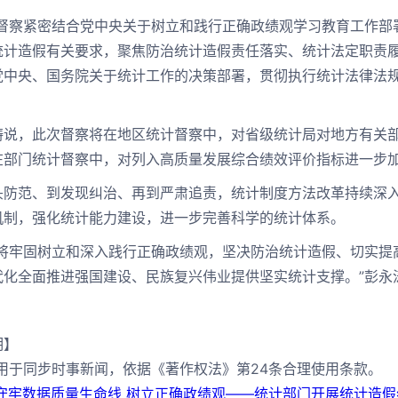
察紧密结合党中央关于树立和践行正确政绩观学习教育工作部
统计造假有关要求，聚焦防治统计造假责任落实、统计法定职责
党中央、国务院关于统计工作的决策部署，贯彻执行统计法律法规
，此次督察将在地区统计督察中，对省级统计局对地方有关部
在部门统计督察中，对列入高质量发展综合绩效评价指标进一步
范、到发现纠治、再到严肃追责，统计制度方法改革持续深入
机制，强化统计能力建设，进一步完善科学的统计体系。
牢固树立和深入践行正确政绩观，坚决防治统计造假、切实提
代化全面推进强国建设、民族复兴伟业提供坚实统计支撑。”彭永
明】
片用于同步时事新闻，依据《著作权法》第24条合理使用条款。
守牢数据质量生命线 树立正确政绩观——统计部门开展统计造假