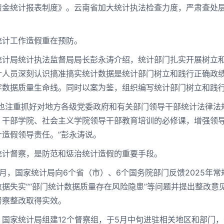
资金统计报表制度》。云南省加大统计执法检查力度，严肃查处
工作造假重在预防。
局统计执法监督局局长彭永涛介绍，统计部门扎实开展树立和
计人员深刻认识搞准搞实统计数据是统计部门树立和践行正确政
牢数据质量生命线。同时以案为鉴，组织编写统计部门树立和践
注重抓好对地方各级党委政府和有关部门领导干部统计法律法
、干部学院、社会主义学院领导干部教育培训的必修课，增强领
计造假领导责任。”彭永涛说。
督察，是防范和惩治统计造假的重要手段。
，国家统计局向6个省（市）、6个国务院部门反馈2025年常
数据失实”“部门统计数据质量存在风险隐患”等问题并提出整改意
督察整改取得实效。
家统计局组建12个督察组，于5月中旬进驻相关地区和部门，开