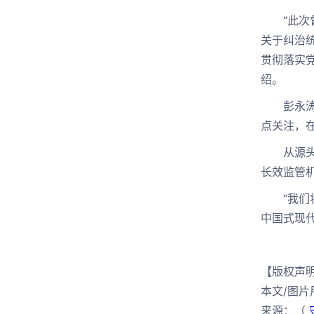
“此次督
关于纠治
贯彻落实
绍。
彭永涛说
点关注，
从源头防
长效监管
“我们将
中国式现
【版权声
本文/图
来源：（