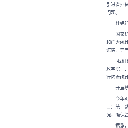
引进省外
问题。
杜绝统计
国家统计
和广大统
道德，守
“我们也
政学院）
行防治统
开展统计
今年4月
目）统计
况，确保
据悉，国