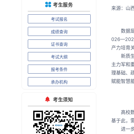
考生服务
来源：山
考试报名
数据是山
成绩查询
026—
证书查询
产力培育
新质生产
考试大纲
主力军和
报考条件
理基础、
赋能智慧
承办机构
考生须知
高校数据
基于此，
进一步落