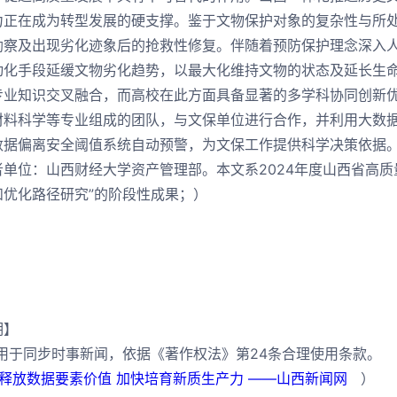
力正在成为转型发展的硬支撑。鉴于文物保护对象的复杂性与所
勘察及出现劣化迹象后的抢救性修复。伴随着预防保护理念深入
动化手段延缓文物劣化趋势，以最大化维持文物的状态及延长生
专业知识交叉融合，而高校在此方面具备显著的多学科协同创新
材料科学等专业组成的团队，与文保单位进行合作，并利用大数
数据偏离安全阈值系统自动预警，为文保工作提供科学决策依据
者单位：山西财经大学资产管理部。本文系2024年度山西省高
和优化路径研究”的阶段性成果；）
明】
片用于同步时事新闻，依据《著作权法》第24条合理使用条款。
释放数据要素价值 加快培育新质生产力 ——山西新闻网
）