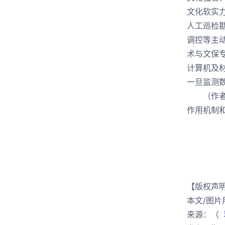
文化软实
人工巡检
调控等主
术与文保
计算机及
一旦监测
（作
作用机制
【版权声
本文/图
来源：（