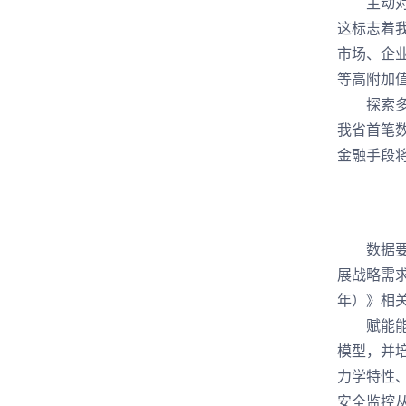
主动对接
这标志着
市场、企
等高附加
探索多元
我省首笔
金融手段
数据要素
展战略需求
年）》相
赋能能源
模型，并
力学特性
安全监控