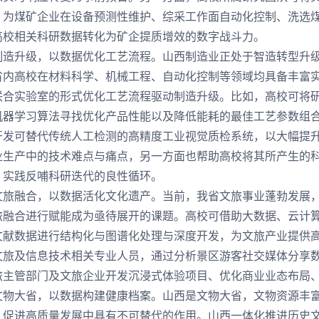
，为煤矿企业在设备预测性维护、综采工作面自动化控制、洗选
高校相关科研数据转化为矿企提质增效的数字战斗力。
升级，以数据优化工艺流程。山西制造业正处于智造转型升级
省内高校在材料科学、机械工程、自动化控制等领域均具备丰富
联合实验室的形式优化工艺流程驱动制造升级。比如，高校可将
机器学习算法寻找优化产品性能以及降低能耗的最佳工艺参数组
开发可替代传统人工检测的高精度工业视觉质检系统，以大幅提
业生产中的技术难点与痛点，另一方面也帮助高校将其所产生的
、实践反哺科研迭代的良性循环。
融合，以数据活化文化遗产。当前，我省文旅事业蓬勃发展，
旅融合进行赋能成为亟待展开的课题。高校可借助大数据、云计
文献数据进行结构化与图谱化处理与深度开发，为文旅产业提供
文旅及信息技术相关专业人员，通过分析景区游客社交媒体分享
旅主管部门及文旅企业开发沉浸式体验项目、优化商业业态布局
大省，以数据构建健康档案。山西是文物大省，文物资源丰富
、促进高质量发展中具有不可替代的作用。山西一体化推进历史