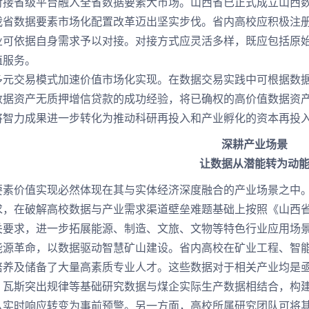
省级平台融入全省数据要素大市场。山西省已正式成立山西数
我省数据要素市场化配置改革迈出坚实步伐。省内高校应积极注
业可依据自身需求予以对接。对接方式应灵活多样，既应包括原
值服务。
交易模式加速价值市场化实现。在数据交易实践中可根据数据
数据资产无质押增信贷款的成功经验，将已确权的高价值数据资
将智力成果进一步转化为推动科研再投入和产业孵化的资本再投
深耕产业场景
让数据从潜能转为动
价值实现必然体现在其与实体经济深度融合的产业场景之中。
，在破解高校数据与产业需求渠道壁垒难题基础上按照《山西省推
关要求，进一步拓展能源、制造、文旅、文物等特色行业应用场
革命，以数据驱动智慧矿山建设。省内高校在矿业工程、智能
培养及储备了大量高素质专业人才。这些数据对于相关产业均是
、瓦斯突出规律等基础研究数据与煤企实际生产数据相结合，构
从实时响应转变为事前预警。另一方面，高校所属研究团队可将