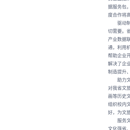
据服务包
度合作将
驱动制造
切需要。
产业数据
通，利用
帮助企业
解决了企
制造提升
助力文旅
对我省文
画等历史
组织校内
好，为文
服务文物
文化强省