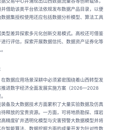
据交易中心并涌现出山西数据流量谷等创新载体，
册并借助该类平台依法依规发布数据产品目录，以便
始数据集授权使用还应包括数据分析模型、算法工具
类型差异探索多元化创新交易模式。高校还可借鉴
产进行评估，探索开展数据信托、数据资产证券化等
入。
能
在数据应用场景深耕中必须紧密围绕着山西转型发
进数字经济全面发展实施方案（2026—2028
景。
装备及大数据技术方面累积了大量实验数据及仿真
亟待释放的宝贵资源。一方面，可将地质勘探、煤岩
建高精度矿井透明化模型与灾害预警大数据模型并将
其在智能算法、数据挖掘方面的成果开发为针对性数