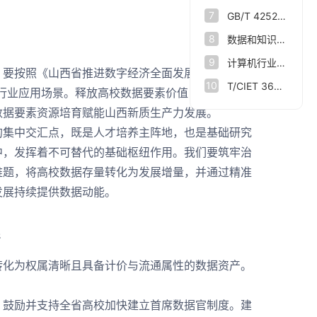
7
GB/T 42528-2023 时空大数据技术规范
8
数据和知识双向驱动 让人脑认知规律与人工智能相结合
9
计算机行业点评报告：数据基础设施：数据要素新基座
要按照《山西省推进数字经济全面发展实施方案（2
10
T/CIET 363—2024大数据企业认定规范
色行业应用场景。释放高校数据要素价值，赋能新质生
数据要素资源培育赋能山西新质生产力发展。
集中交汇点，既是人才培养主阵地，也是基础研究
中，发挥着不可替代的基础枢纽作用。我们要筑牢治
难题，将高校数据存量转化为发展增量，并通过精准
发展持续提供数据动能。
产
化为权属清晰且具备计价与流通属性的数据资产。
鼓励并支持全省高校加快建立首席数据官制度。建