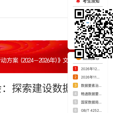
考生须知
扫码关注官方微信
预约考试公开课
热点推荐
1
2026年12月数据资产评估师职业能力水平统一考试报名公告
2
2026年11月大数据会计、数据资产交易师职业能力水平统一考试报名公告
大会：探索建设数据交易
3
数据要素治理与市场化交流活动在杭州举办高水平重塑全国数字经济第一城
4
畅通数据要素流通“大动脉”——我省数据产业发展态势新观察
5
国家数据局关于印发《关于推进行业高质量数据集建设行动的实施方案》的通知
6
GB/T 42528-2023 时空大数据技术规范