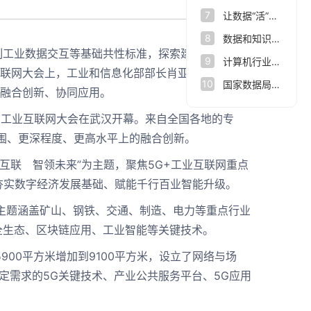
7
让数据“活”起来，杭州市数据集团打造数据要素改革新范式
8
数据和知识双向驱动 让人脑认知规律与人工智能相结合
制工业数据交互等基础共性标准，探索建设数据交易
9
计算机行业点评报告：数据基础设施：数据要素新基座
互联网大会上，工业和信息化部部长肖亚庆说，5G、
10
国家数据局： 正推进数据要素市场化配置改革
体融合创新、协同应用。
+工业互联网大会在武汉开幕。来自全国各地的专
围、更深程度、更高水平上的融合创新。
互联 智领未来”为主题，聚焦5G+工业互联网重点
夯实数字经济发展基础、赋能千行百业智能升级。
主题涵盖矿山、钢铁、交通、制造、电力等重点行业
全生态、区块链应用、工业智能等关键技术。
00平方米增加到9100平方米，设立了网络与场
定需求的5G关键技术、产业公共服务平台、5G应用