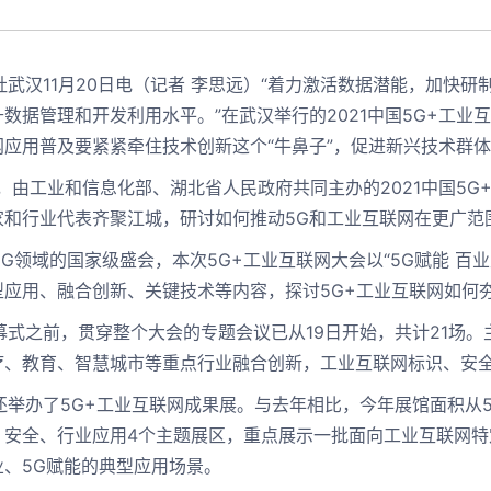
汉11月20日电（记者 李思远）“着力激活数据潜能，加快研
数据管理和开发利用水平。”在武汉举行的2021中国5G+工业
网应用普及要紧紧牵住技术创新这个“牛鼻子”，促进新兴技术群
由工业和信息化部、湖北省人民政府共同主办的2021中国5G
家和行业代表齐聚江城，研讨如何推动5G和工业互联网在更广范
领域的国家级盛会，本次5G+工业互联网大会以“5G赋能 百业
型应用、融合创新、关键技术等内容，探讨5G+工业互联网如何
之前，贯穿整个大会的专题会议已从19日开始，共计21场。
疗、教育、智慧城市等重点行业融合创新，工业互联网标识、安
办了5G+工业互联网成果展。与去年相比，今年展馆面积从59
、安全、行业应用4个主题展区，重点展示一批面向工业互联网特
业、5G赋能的典型应用场景。