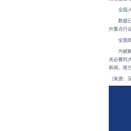
全国人大
数据已成
升重点行
全国政协
为破解数
关必要的
新闻、南
（来源：