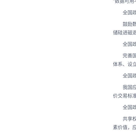
“数据可用
全国政协
鼓励数据
储硅进磁
全国政协
完善国家
体系、设
全国政协
我国应多
价交易标
全国政协
共享权是
素价值，