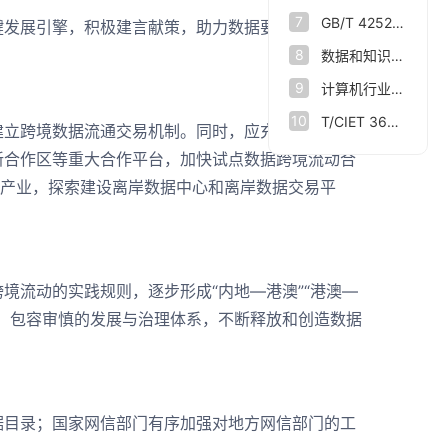
7
GB/T 42528-2023 时空大数据技术规范
键发展引擎，积极建言献策，助力数据要素市场高质
8
数据和知识双向驱动 让人脑认知规律与人工智能相结合
9
计算机行业点评报告：数据基础设施：数据要素新基座
10
T/CIET 363—2024大数据企业认定规范
立跨境数据流通交易机制。同时，应充分发挥深圳
新合作区等重大合作平台，加快试点数据跨境流动合
据产业，探索建设离岸数据中心和离岸数据交易平
流动的实践规则，逐步形成“内地—港澳”“港澳—
、包容审慎的发展与治理体系，不断释放和创造数据
目录；国家网信部门有序加强对地方网信部门的工